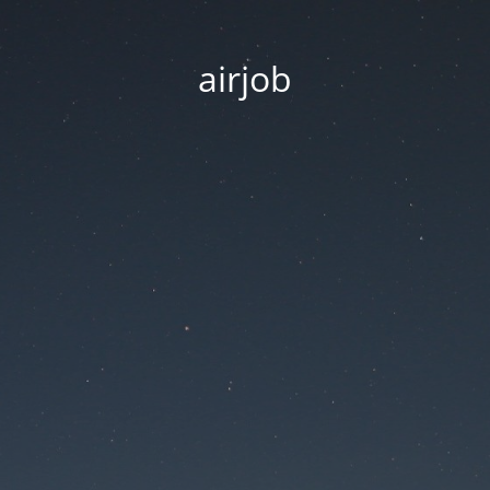
airjob