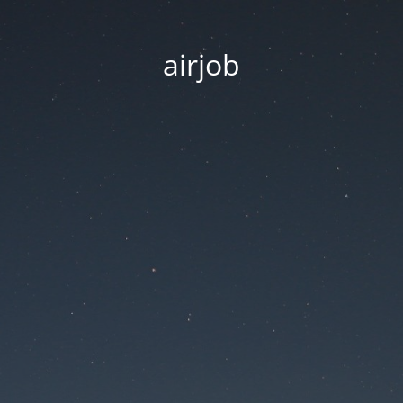
airjob