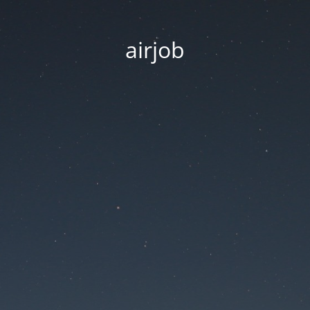
airjob