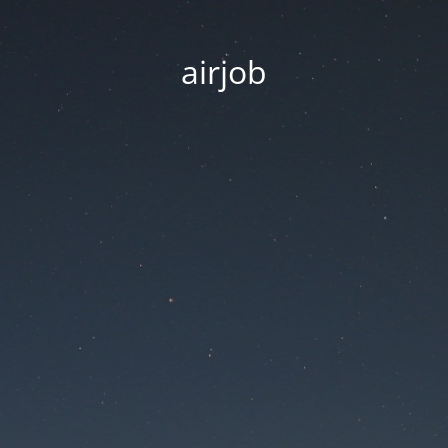
airjob