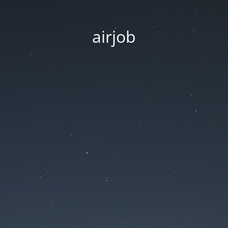
airjob