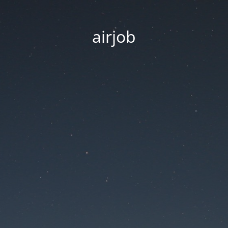
airjob