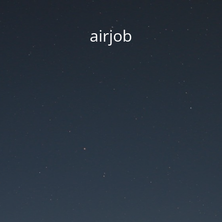
airjob