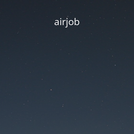
airjob